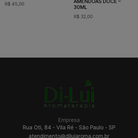
AMÊNDOAS DOCE –
R$
45,00
30ML
R$
32,00
Empresa
Rua Oti, 84 - Vila Ré - São Paulo - SP
atendimento@diluiaroma.com.br