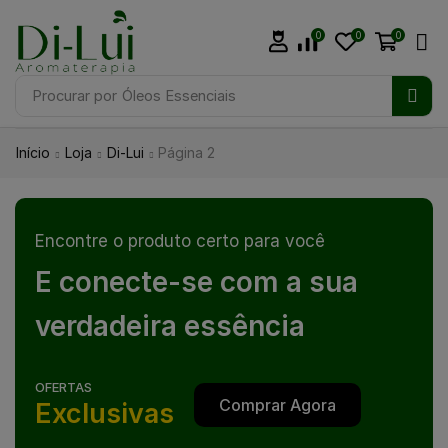
0
0
0
Procurar por
Óleos Essenciais
Início
Loja
Di-Lui
Página 2
Encontre o produto certo para você
E conecte-se com a sua
verdadeira essência
OFERTAS
Comprar Agora
Exclusivas