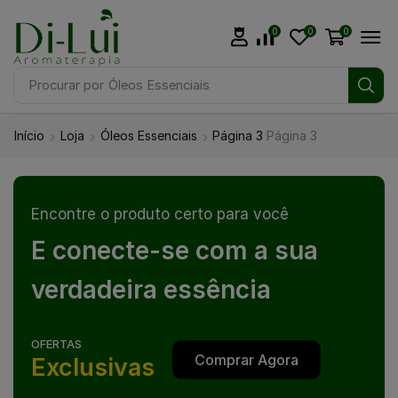
0
0
0
Procurar por
Óleos Essenciais
Início
Loja
Óleos Essenciais
Página 3
Página 3
Encontre o produto certo para você
E conecte-se com a sua
verdadeira essência
OFERTAS
Comprar Agora
Exclusivas