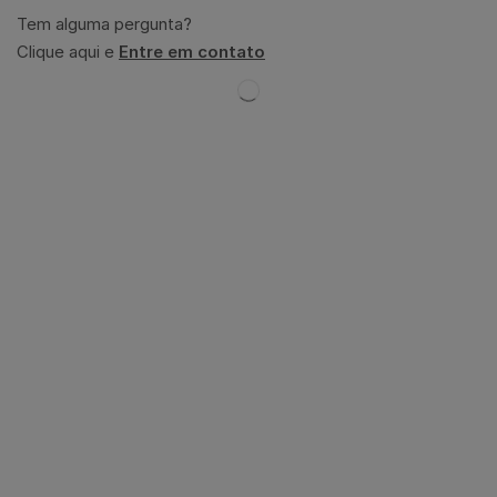
Tem alguma pergunta?
Clique aqui e
Entre em contato
Descrição
Avaliações (0)
Óleo Essencial de Olíbano
(Boswellia carterii,)
O óleo essencial de Olíbano, cujo nome científico é
Boswellia carterii
, possui propriedades terapêuticas
amplamente reconhecidas, tanto físicas quanto
emocionais e vibracionais.
Propriedades Terapêuticas:
Anti-inflamatório
: Útil no alívio de inflamações
crônicas, como artrite.